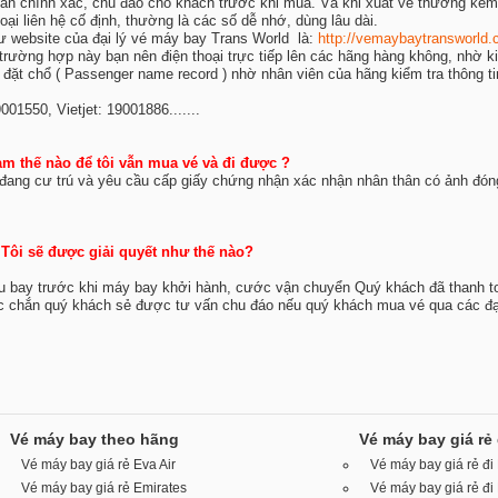
vấn chính xác, chu đáo cho khách trước khi mua. Và khi xuất vé thường kèm
oại liên hệ cố định, thường là các số dễ nhớ, dùng lâu dài.
ư website của đại lý vé máy bay Trans World là:
http://vemaybaytransworld.
trường hợp này bạn nên điện thoại trực tiếp lên các hãng hàng không, nhờ k
t chổ ( Passenger name record ) nhờ nhân viên của hãng kiểm tra thông tin
001550, Vietjet: 19001886.......
àm thế nào để tôi vẫn mua vé và đi được ?
ng cư trú và yêu cầu cấp giấy chứng nhận xác nhận nhân thân có ảnh đóng 
 Tôi sẽ được giải quyết như thế nào?
àu bay trước khi máy bay khởi hành, cước vận chuyển Quý khách đã thanh t
ắc chắn quý khách sẻ được tư vấn chu đáo nếu quý khách mua vé qua các đạ
Vé máy bay theo hãng
Vé máy bay giá rẻ
Vé máy bay giá rẻ Eva Air
Vé máy bay giá rẻ đi
Vé máy bay giá rẻ Emirates
Vé máy bay giá rẻ đ