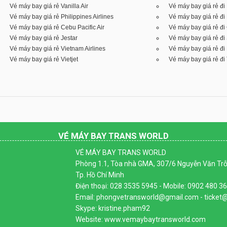
Vé máy bay giá rẻ Vanilla Air
Vé máy bay giá rẻ đi
Vé máy bay giá rẻ Philippines Airlines
Vé máy bay giá rẻ đi 
Vé máy bay giá rẻ Cebu Pacific Air
Vé máy bay giá rẻ đi
Vé máy bay giá rẻ Jestar
Vé máy bay giá rẻ đi
Vé máy bay giá rẻ Vietnam Airlines
Vé máy bay giá rẻ đ
Vé máy bay giá rẻ Vietjet
Vé máy bay giá rẻ đi 
VÉ MÁY BAY TRANS WORLD
VÉ MÁY BAY TRANS WORLD
Phòng 1.1, Tòa nhà GMA, 307/6 Nguyễn Văn Trỗi
Tp. Hồ Chí Minh
Điện thoại: 028 3535 5945 - Mobile: 0902 480 3
Email: phongvetransworld@gmail.com - ticke
Skype: kristine.pham92
Website: www.vemaybaytransworld.com