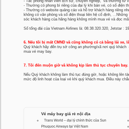
- Tác phong nhân viên lịch sự, chuyên nghiệp, và thường tư 
- Thường có phong bì riêng của đại lý khi bán vé, có số điện th
- Thường có website quảng cáo và hỗ trợ khách hàng riêng nh
không có văn phòng và số điện thoại liên hệ cố định, …Những 
sóc khách hàng của hãng hàng không mình mua vé và đọc mã đặ
Số tổng đài của Vietnam Airlines là: 08.38.320.320, Jetstar : 19
6. Nếu tôi bị mất CMND và cũng không có cả bằng lái xe, l
Quý khách hãy đến trụ sở công an phường/xã nơi quý khách đa
mua vé may bay.
7. Tôi đến muộn giờ và không kịp làm thủ tục chuyến bay.
Nếu Quý khách không làm thủ tục đúng giờ, hoặc không lên t
mức độ linh hoạt của loại vé khi quý khách mua. Điều này ch
Vé máy bay giá rẻ nội địa
Trans World – đại lý chính thức của Sun
Phuquoc Airways tại Việt Nam