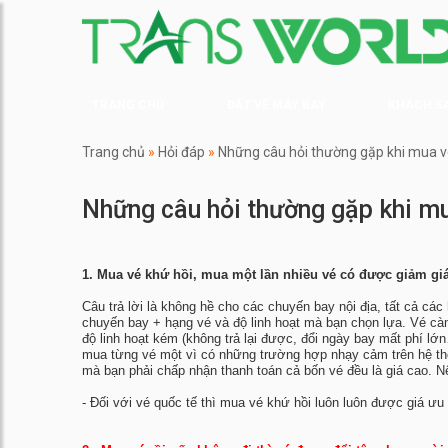
TRANG CHỦ
ĐẶT VÉ MÁY BAY
KHÁCH S
Trang chủ
»
Hỏi đáp
»
Những câu hỏi thường gặp khi mua 
Những câu hỏi thường gặp khi m
1. Mua vé khứ hồi, mua một lần nhiều vé có được giảm gi
Câu trả lời là không hề cho các chuyến bay nội địa, tất cả cá
chuyến bay + hạng vé và độ linh hoạt mà bạn chọn lựa. Vé càng
độ linh hoạt kém (không trả lại được, đổi ngày bay mất phí lớ
mua từng vé một vì có những trường hợp nhạy cảm trên hệ thốn
mà bạn phải chấp nhận thanh toán cả bốn vé đều là giá cao. Nế
- Đối với vé quốc tế thì mua vé khứ hồi luôn luôn được giá ư