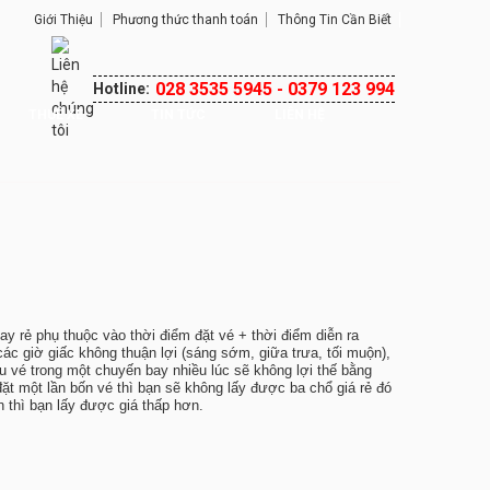
Giới Thiệu
Phương thức thanh toán
Thông Tin Cần Biết
028 3535 5945 - 0379 123 994
Hotline:
THUÊ XE
TIN TỨC
LIÊN HỆ
ay rẻ phụ thuộc vào thời điểm đặt vé + thời điểm diễn ra
ác giờ giấc không thuận lợi (sáng sớm, giữa trưa, tối muộn),
ều vé trong một chuyến bay nhiều lúc sẽ không lợi thế bằng
ặt một lần bốn vé thì bạn sẽ không lấy được ba chổ giá rẻ đó
n thì bạn lấy được giá thấp hơn.