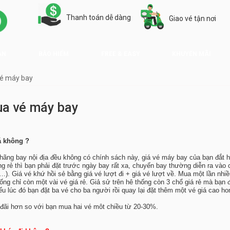
Thanh toán dễ dàng
Giao vé tận nơi
ẠN
BẢO HIỂM
FREE & EASY
KHUYẾN MÃI
vé máy bay
ua vé máy bay
á không ?
c hãng bay nội địa đều không có chính sách này, giá vé máy bay của bạn đắt h
 rẻ thì bạn phải đặt trước ngày bay rất xa, chuyến bay thường diễn ra vào c
n…). Giá vé khứ hồi sẻ bằng giá vé lượt đi + giá vé lượt về. Mua một lần nhi
g chỉ còn một vài vé giá rẻ. Giả sử trên hê thống còn 3 chổ giá rẻ mà bạn đ
u lúc đó bạn đặt ba vé cho ba người rồi quay lại đặt thêm một vé giá cao ho
u đãi hơn so với bạn mua hai vé môt chiều từ 20-30%.