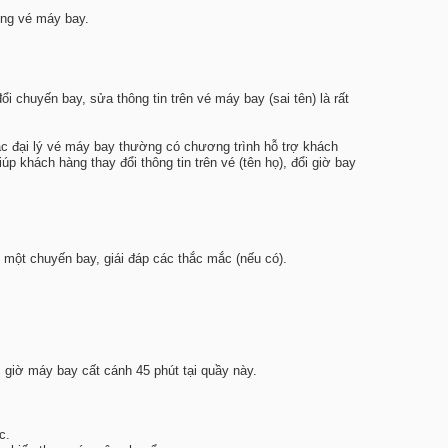
ơng vé máy bay.
huyến bay, sửa thông tin trên vé máy bay (sai tên) là rất
ác đại lý vé máy bay thường có chương trình hỗ trợ khách
 khách hàng thay đổi thông tin trên vé (tên họ), đổi giờ bay
 một chuyến bay, giái đáp các thắc mắc (nếu có).
 giờ máy bay cất cánh 45 phút tại quầy này.
c.