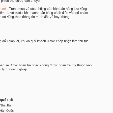
 phiếu thu cước vận chuyển ,
com/
. Tránh mua vé của những cá nhân bán hàng lưu động,
iểm tra vé trước khi thanh toán bằng cách điện vào số chăm
 có đúng theo thông tin mình đặt vé hay không.
dấu giáp lai, khi đó quý khách được chấp nhận làm thủ tục
oán sẽ được hoàn trả hoặc không được hoàn trả tùy thuộc vào
i lý chuyên nghiêp
 quốc tế
 Nhật Bản
i Hàn Quốc