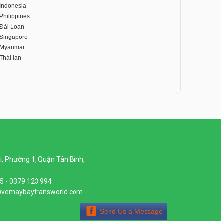
 Indonesia
Philippines
 Đài Loan
 Singapore
i Myanmar
Thái lan
, Phường 1, Quận Tân Bình,
65 - 0379 123 994
t@vemaybaytransworld.com
Send Us a Message