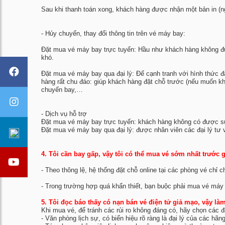
Sau khi thanh toán xong, khách hàng được nhận một bản in (ng
- Hủy chuyến, thay đổi thông tin trên vé máy bay:
Đặt mua vé máy bay trực tuyến: Hầu như khách hàng không đượ
khó.
Đặt mua vé máy bay qua đại lý: Để cạnh tranh với hình thức đ
hàng rất chu đáo: giúp khách hàng đặt chỗ trước (nếu muốn khá
chuyến bay,…
- Dịch vụ hỗ trợ
Đặt mua vé máy bay trực tuyến: khách hàng không có được s
Đặt mua vé máy bay qua đại lý: được nhân viên các đại lý tư 
4. Tôi cần bay gấp, vậy tôi có thể mua vé sớm nhất trước 
- Theo thông lệ, hệ thống đặt chỗ online tại các phòng vé chỉ c
- Trong trường hợp quá khẩn thiết, bạn buộc phải mua vé máy 
5. Tôi đọc báo thấy có nạn bán vé điện tử giả mạo, vậy làm 
Khi mua vé, để tránh các rủi ro không đáng có, hãy chọn các đại
- Văn phòng lịch sự, có biển hiệu rõ ràng là đại lý của các hã