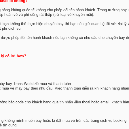
 khác đi không?
ng hàng không quốc tế không cho phép đổi tên hành khách. Trong trường hơp 
 hoàn vé và phí cũng rất thấp (trừ loại vé khuyến mãi).
bạn không thể thực hiện chuyến bay thì bạn nên giữ quan hệ tốt với đại lý vì
 phí dịch vụ.
ạn được phép đổi tên hành khách nếu bạn không có nhu cầu cho chuyến bay đ
lý có lợi hơn?
 máy bay Trans World để mua và thanh toán.
đặt mua vé máy bay theo nhu cầu. Việc thanh toán diễn ra khi khách hàng nh
 thông báo code cho khách hàng qua tin nhắn điện thoại hoặc email, khách hàn
àng không mình muốn bay hoặc là đặt mua vé trên các trang dịch vụ booking.
 tín dụng.