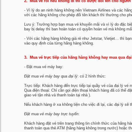
2. Mua vé rồi nếu không đi thì có được đổi tên cho người
- Vì lý do an ninh hàng không nên Vietnam Airlines và các hã
với các hãng không cho phép đổi tên khách thì thường cho phép
Lưu ý: Trường hợp bạn mua vé khuyến mãi và vì lý do đặc biệt 
bay bị delay thì ban hoàn toàn có quyền hoàn vé mà không mất
- Với các hãng hàng không giá rẻ như Jetstar, Vietjet… thì b
vào quy định của từng hãng hàng không.
3. Mua vé trực tiếp của hãng hàng không hay mua qua đại 
- Đặt mua vé máy bay:
Đặt mua vé máy bay qua đại lý
: có 2 hình thức:
Trực tiếp: Khách hàng đến trực tiếp tại quầy vé của đại lý vé
Qua điện thoại: Chỉ cần gọi điện thoại khách hàng đã có thể 
giao vé tận nhà và thanh toán tại nhà ).
Nếu khách hàng ở xa không tiện cho việc đi lại, các đại lý sẽ
Đặt mua vé máy bay trực tuyến
:
Khách hàng đặt vé trên trang thông tin chính thức của hãng h
thanh toán qua thẻ ATM (hãng hàng không trong nước) hoặc thẻ